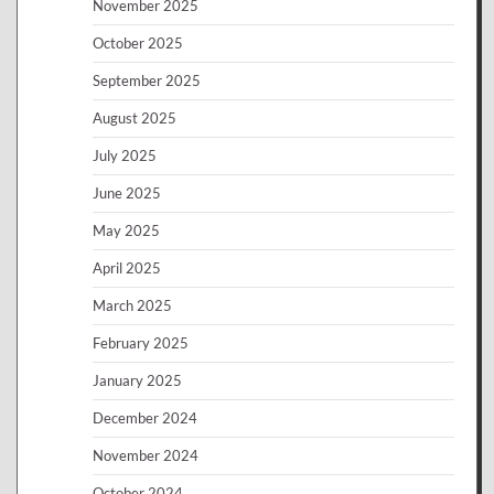
November 2025
October 2025
September 2025
August 2025
July 2025
June 2025
May 2025
April 2025
March 2025
February 2025
January 2025
December 2024
November 2024
October 2024