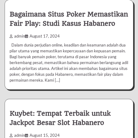
Bagaimana Situs Poker Memastikan
Fair Play: Studi Kasus Habanero
admin
August 17, 2024
Dalam dunia perjudian online, keadilan dan keamanan adalah dua
pilar utama yang memastikan kepercayaan dan kepuasan pemain.
Bagi banyak pemain poker, terutama di pasar Indonesia yang
berkembang pesat, memastikan bahwa permainan berlangsung adil
adalah prioritas utama. Artikel ini akan membahas bagaimana situs
poker, dengan fokus pada Habanero, memastikan fair play dalam
permainan mereka. Kami […]
Kuybet: Tempat Terbaik untuk
Jackpot Besar Slot Habanero
admin
August 15, 2024