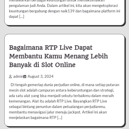
pengalaman judi Anda. Dalam artikel ini, kita akan mengeksplorasi
keuntungan bergabung dengan naik139 dan bagaimana platform ini
dapat […]
Bagaimana RTP Live Dapat
Membantu Kamu Menang Lebih
Banyak di Slot Online
admin
August 3, 2024
Di tengah gemerlap dunia perjudian online, di mana setiap putaran
mesin slot adalah campuran antara keberuntungan dan strategi,
ada satu alat yang bisa menjadi sekutu terbaikmu dalam meraih
kemenangan. Alat itu adalah RTP Live. Bayangkan RTP Live
sebagai bintang penuntun dalam petualangan perjudianmu,
membantu menavigasi jalur menuju jackpot. Artikel ini akan
menjelaskan bagaimana RTP […]