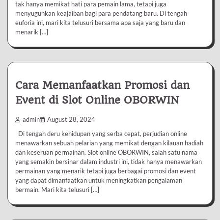
tak hanya memikat hati para pemain lama, tetapi juga
menyuguhkan keajaiban bagi para pendatang baru. Di tengah
euforia ini, mari kita telusuri bersama apa saja yang baru dan
menarik […]
Cara Memanfaatkan Promosi dan
Event di Slot Online OBORWIN
admin
August 28, 2024
Di tengah deru kehidupan yang serba cepat, perjudian online
menawarkan sebuah pelarian yang memikat dengan kilauan hadiah
dan keseruan permainan. Slot online OBORWIN, salah satu nama
yang semakin bersinar dalam industri ini, tidak hanya menawarkan
permainan yang menarik tetapi juga berbagai promosi dan event
yang dapat dimanfaatkan untuk meningkatkan pengalaman
bermain. Mari kita telusuri […]