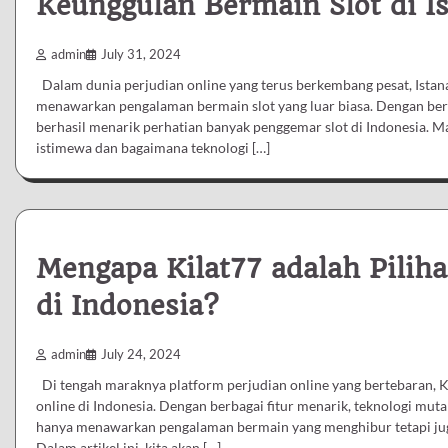
Keunggulan Bermain Slot di I
admin
July 31, 2024
Dalam dunia perjudian online yang terus berkembang pesat, Istan
menawarkan pengalaman bermain slot yang luar biasa. Dengan ber
berhasil menarik perhatian banyak penggemar slot di Indonesia. M
istimewa dan bagaimana teknologi […]
Mengapa Kilat77 adalah Piliha
di Indonesia?
admin
July 24, 2024
Di tengah maraknya platform perjudian online yang bertebaran, Ki
online di Indonesia. Dengan berbagai fitur menarik, teknologi mut
hanya menawarkan pengalaman bermain yang menghibur tetapi juga
Dalam artikel ini, kita akan […]