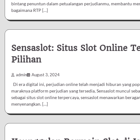
bintang penuntun dalam petualangan perjudianmu, membantu menavi
bagaimana RTP […]
Sensaslot: Situs Slot Online 
Pilihan
admin
August 3, 2024
Di era digital ini, perjudian online telah menjadi hiburan yang pop
maraknya platform perjudian yang tersedia, Sensaslot muncul seba
sebagai situs slot online terpercaya, sensaslot menawarkan bera
menyenangkan. […]