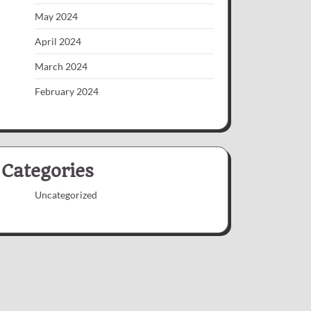
May 2024
April 2024
March 2024
February 2024
Categories
Uncategorized