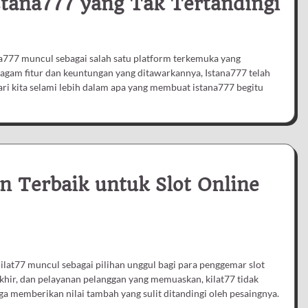
stana777 yang Tak Tertandingi
a777 muncul sebagai salah satu platform terkemuka yang
agam fitur dan keuntungan yang ditawarkannya, Istana777 telah
ari kita selami lebih dalam apa yang membuat istana777 begitu
n Terbaik untuk Slot Online
lat77 muncul sebagai pilihan unggul bagi para penggemar slot
akhir, dan pelayanan pelanggan yang memuaskan, kilat77 tidak
 memberikan nilai tambah yang sulit ditandingi oleh pesaingnya.