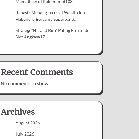
Mematikan di Bukumimpi138
Rahasia Menang Terus di Wealth Inn
Habanero Bersama Superbandar
Strategi “Hit and Run” Paling Efektif di
Slot Angkasa17
Recent Comments
No comments to show.
Archives
August 2026
July 2026