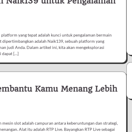
n Naik139 untuk Pengalaman
 platform yang tepat adalah kunci untuk pengalaman bermain
t dipertimbangkan adalah Naik139, sebuah platform yang
judi Anda. Dalam artikel ini, kita akan mengeksplorasi
 dapat […]
Membantu Kamu Menang Lebih
n mesin slot adalah campuran antara keberuntungan dan strategi,
menangan. Alat itu adalah RTP Live. Bayangkan RTP Live sebagai