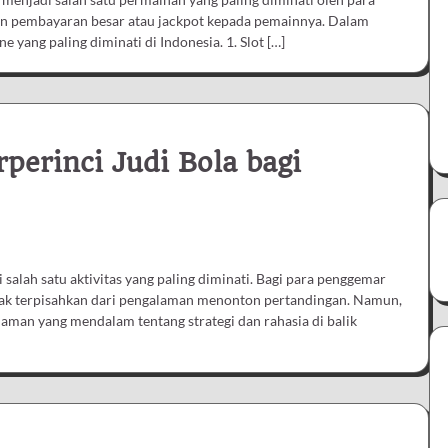
kan pembayaran besar atau jackpot kepada pemainnya. Dalam
ine yang paling diminati di Indonesia. 1. Slot […]
perinci Judi Bola bagi
 salah satu aktivitas yang paling diminati. Bagi para penggemar
n tak terpisahkan dari pengalaman menonton pertandingan. Namun,
aman yang mendalam tentang strategi dan rahasia di balik