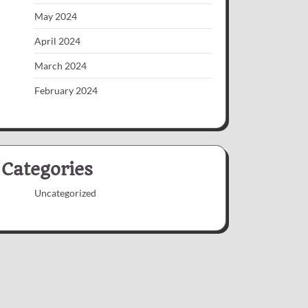
May 2024
April 2024
March 2024
February 2024
Categories
Uncategorized