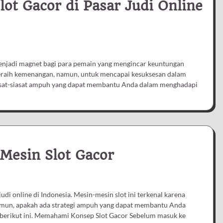
lot Gacor di Pasar Judi Online
 menjadi magnet bagi para pemain yang mengincar keuntungan
eraih kemenangan, namun, untuk mencapai kesuksesan dalam
i siasat-siasat ampuh yang dapat membantu Anda dalam menghadapi
Mesin Slot Gacor
udi online di Indonesia. Mesin-mesin slot ini terkenal karena
mun, apakah ada strategi ampuh yang dapat membantu Anda
n berikut ini. Memahami Konsep Slot Gacor Sebelum masuk ke