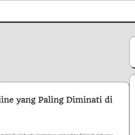
ine yang Paling Diminati di
h menjadi salah satu permainan yang paling diminati oleh para