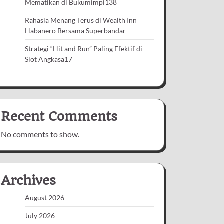
Mematikan di Bukumimpi138
Rahasia Menang Terus di Wealth Inn
Habanero Bersama Superbandar
Strategi “Hit and Run” Paling Efektif di
Slot Angkasa17
Recent Comments
No comments to show.
Archives
August 2026
July 2026