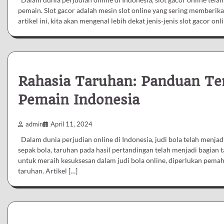
pemain. Slot gacor adalah mesin slot online yang sering memberi
artikel ini, kita akan mengenal lebih dekat jenis-jenis slot gacor onl
Rahasia Taruhan: Panduan Ter
Pemain Indonesia
admin
April 11, 2024
Dalam dunia perjudian online di Indonesia, judi bola telah menjadi
sepak bola, taruhan pada hasil pertandingan telah menjadi bagia
untuk meraih kesuksesan dalam judi bola online, diperlukan pemah
taruhan. Artikel […]