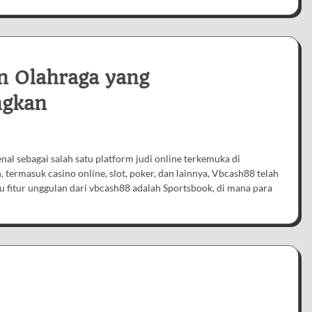
n Olahraga yang
ngkan
 sebagai salah satu platform judi online terkemuka di
termasuk casino online, slot, poker, dan lainnya, Vbcash88 telah
tu fitur unggulan dari vbcash88 adalah Sportsbook, di mana para