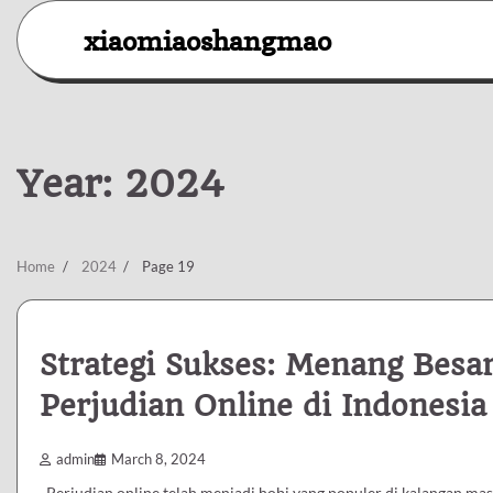
Skip
xiaomiaoshangmao
to
content
Year:
2024
Home
2024
Page 19
Strategi Sukses: Menang Bes
Perjudian Online di Indonesia
admin
March 8, 2024
Perjudian online telah menjadi hobi yang populer di kalangan mas