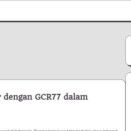
ar dengan GCR77 dalam
yarakat Indonesia. Dengan kemajuan teknologi dan akses internet