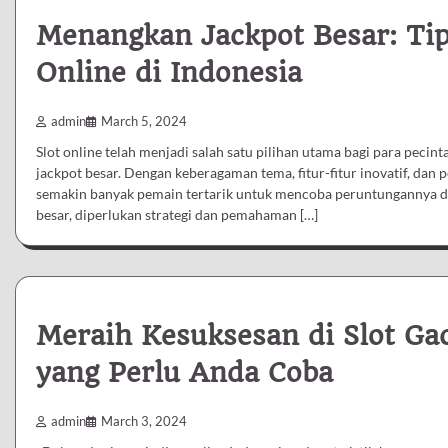
Menangkan Jackpot Besar: Tip
Online di Indonesia
admin
March 5, 2024
Slot online telah menjadi salah satu pilihan utama bagi para peci
jackpot besar. Dengan keberagaman tema, fitur-fitur inovatif, da
semakin banyak pemain tertarik untuk mencoba peruntungannya dal
besar, diperlukan strategi dan pemahaman […]
Meraih Kesuksesan di Slot Gac
yang Perlu Anda Coba
admin
March 3, 2024