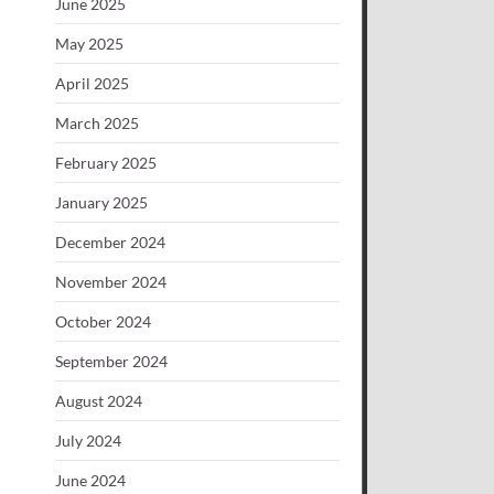
June 2025
May 2025
April 2025
March 2025
February 2025
January 2025
December 2024
November 2024
October 2024
September 2024
August 2024
July 2024
June 2024