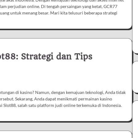
lam perjudian online. Di tengah persaingan yang ketat, GCR77
ang untuk menang besar. Mari kita telusuri beberapa strategi
88: Strategi dan Tips
ntungan di kasino? Namun, dengan kemajuan teknologi, Anda tidak
tersebut. Sekarang, Anda dapat menikmati permainan kasino
Slot88, salah satu platform judi online terkemuka di Indonesia.