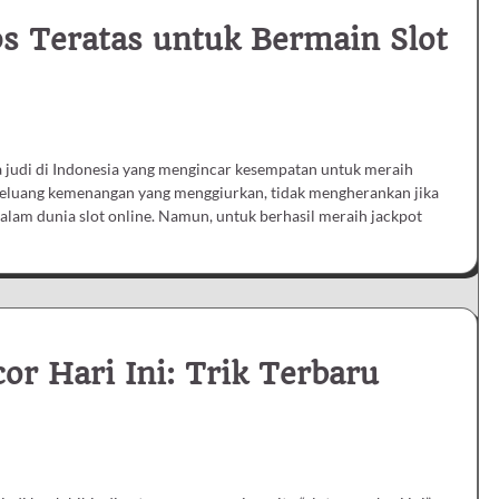
s Teratas untuk Bermain Slot
nta judi di Indonesia yang mengincar kesempatan untuk meraih
n peluang kemenangan yang menggiurkan, tidak mengherankan jika
am dunia slot online. Namun, untuk berhasil meraih jackpot
or Hari Ini: Trik Terbaru