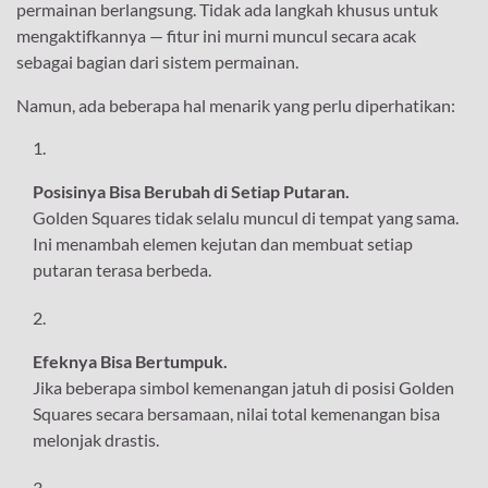
permainan berlangsung. Tidak ada langkah khusus untuk
mengaktifkannya — fitur ini murni muncul secara acak
sebagai bagian dari sistem permainan.
Namun, ada beberapa hal menarik yang perlu diperhatikan:
Posisinya Bisa Berubah di Setiap Putaran.
Golden Squares tidak selalu muncul di tempat yang sama.
Ini menambah elemen kejutan dan membuat setiap
putaran terasa berbeda.
Efeknya Bisa Bertumpuk.
Jika beberapa simbol kemenangan jatuh di posisi Golden
Squares secara bersamaan, nilai total kemenangan bisa
melonjak drastis.