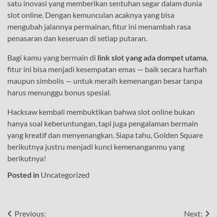
satu inovasi yang memberikan sentuhan segar dalam dunia
slot online. Dengan kemunculan acaknya yang bisa
mengubah jalannya permainan, fitur ini menambah rasa
penasaran dan keseruan di setiap putaran.
Bagi kamu yang bermain di
link slot yang ada dompet utama
,
fitur ini bisa menjadi kesempatan emas — baik secara harfiah
maupun simbolis — untuk meraih kemenangan besar tanpa
harus menunggu bonus spesial.
Hacksaw kembali membuktikan bahwa slot online bukan
hanya soal keberuntungan, tapi juga pengalaman bermain
yang kreatif dan menyenangkan. Siapa tahu, Golden Square
berikutnya justru menjadi kunci kemenanganmu yang
berikutnya!
Posted in
Uncategorized
Post
Previous:
Next: