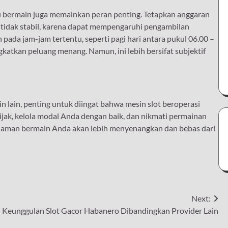
tu bermain juga memainkan peran penting.
Tetapkan anggaran
 tidak stabil, karena dapat mempengaruhi pengambilan
ada jam-jam tertentu, seperti pagi hari antara pukul 06.00 –
ngkatkan peluang menang.
Namun, ini lebih bersifat subjektif
n lain, penting untuk diingat bahwa mesin slot beroperasi
ijak, kelola modal Anda dengan baik, dan nikmati permainan
laman bermain Anda akan lebih menyenangkan dan bebas dari
Next:
Keunggulan Slot Gacor Habanero Dibandingkan Provider Lain