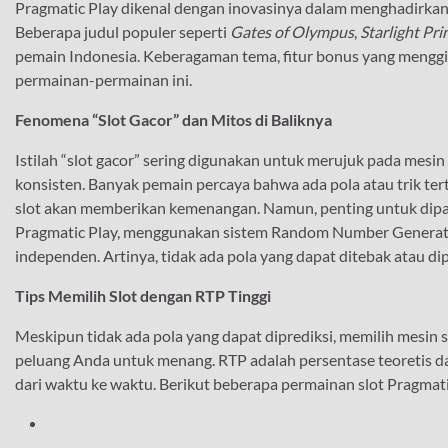
Pragmatic Play dikenal dengan inovasinya dalam menghadirkan 
Beberapa judul populer seperti
Gates of Olympus
,
Starlight Pri
pemain Indonesia.
Keberagaman tema, fitur bonus yang menggi
permainan-permainan ini.
​
Fenomena “Slot Gacor” dan Mitos di Baliknya
Istilah “slot gacor” sering digunakan untuk merujuk pada mes
konsisten.
Banyak pemain percaya bahwa ada pola atau trik te
slot akan memberikan kemenangan.
Namun, penting untuk dipa
Pragmatic Play, menggunakan sistem Random Number Generato
independen.
Artinya, tidak ada pola yang dapat ditebak atau dip
Tips Memilih Slot dengan RTP Tinggi
Meskipun tidak ada pola yang dapat diprediksi, memilih mesin 
peluang Anda untuk menang.
RTP adalah persentase teoretis d
dari waktu ke waktu.
Berikut beberapa permainan slot Pragmat