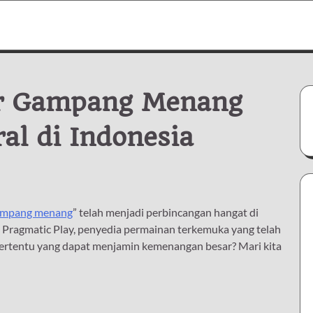
or Gampang Menang
al di Indonesia
gampang menang
” telah menjadi perbincangan hangat di
 Pragmatic Play, penyedia permainan terkemuka yang telah
tertentu yang dapat menjamin kemenangan besar?
Mari kita