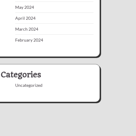
May 2024
April 2024
March 2024
February 2024
Categories
Uncategorized