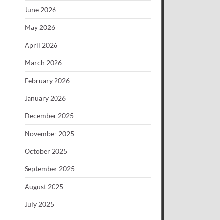
June 2026
May 2026
April 2026
March 2026
February 2026
January 2026
December 2025
November 2025
October 2025
September 2025
August 2025
July 2025