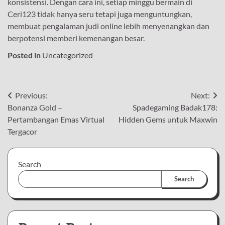
konsistensi. Dengan cara ini, setiap minggu bermain di
Ceri123 tidak hanya seru tetapi juga menguntungkan,
membuat pengalaman judi online lebih menyenangkan dan
berpotensi memberi kemenangan besar.
Posted in
Uncategorized
Post
Previous:
Next:
Bonanza Gold –
Spadegaming Badak178:
navigation
Pertambangan Emas Virtual
Hidden Gems untuk Maxwin
Tergacor
Search
Search