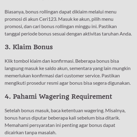
Biasanya, bonus rollingan dapat diklaim melalui menu
promosi di akun Ceri123. Masuk ke akun, pilih menu
promosi, dan cari bonus rollingan minggu ini. Pastikan
tanggal periode bonus sesuai dengan aktivitas taruhan Anda.
3. Klaim Bonus
Klik tombol klaim dan konfirmasi. Beberapa bonus bisa
langsung masuk ke saldo akun, sementara yang lain mungkin
memerlukan konfirmasi dari customer service. Pastikan
mengikuti prosedur resmi agar bonus bisa segera digunakan.
4. Pahami Wagering Requirement
Setelah bonus masuk, baca ketentuan wagering. Misalnya,
bonus harus diputar beberapa kali sebelum bisa ditarik.
Memahami persyaratan ini penting agar bonus dapat
dicairkan tanpa masalah.