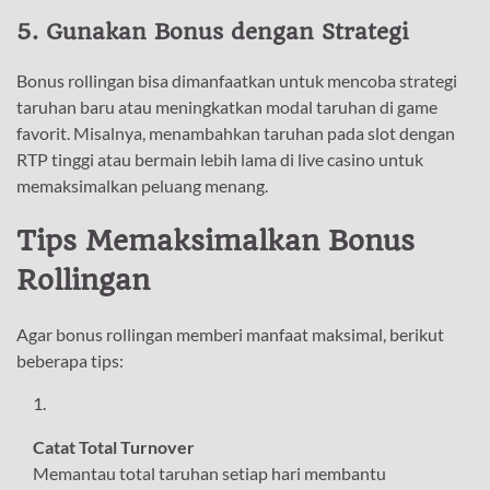
5. Gunakan Bonus dengan Strategi
Bonus rollingan bisa dimanfaatkan untuk mencoba strategi
taruhan baru atau meningkatkan modal taruhan di game
favorit. Misalnya, menambahkan taruhan pada slot dengan
RTP tinggi atau bermain lebih lama di live casino untuk
memaksimalkan peluang menang.
Tips Memaksimalkan Bonus
Rollingan
Agar bonus rollingan memberi manfaat maksimal, berikut
beberapa tips:
Catat Total Turnover
Memantau total taruhan setiap hari membantu