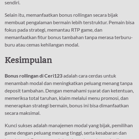
sendiri.
Selain itu, memanfaatkan bonus rollingan secara bijak
membuat pengalaman bermain lebih terstruktur. Pemain bisa
fokus pada strategi, memantau RTP game, dan
memanfaatkan fitur bonus tambahan tanpa merasa terburu-
buru atau cemas kehilangan modal.
Kesimpulan
Bonus rollingan di Ceri123
adalah cara cerdas untuk
menambah modal dan meningkatkan peluang menang tanpa
deposit tambahan. Dengan memahami syarat dan ketentuan,
memeriksa total taruhan, klaim melalui menu promosi, dan
menerapkan strategi bermain, bonus ini bisa dimanfaatkan
secara maksimal.
Kunci sukses adalah manajemen modal yang bijak, pemilihan
game dengan peluang menang tinggi, serta kesabaran dan