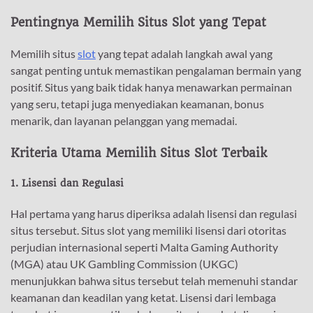
Pentingnya Memilih Situs Slot yang Tepat
Memilih situs
slot
yang tepat adalah langkah awal yang
sangat penting untuk memastikan pengalaman bermain yang
positif. Situs yang baik tidak hanya menawarkan permainan
yang seru, tetapi juga menyediakan keamanan, bonus
menarik, dan layanan pelanggan yang memadai.
Kriteria Utama Memilih Situs Slot Terbaik
1. Lisensi dan Regulasi
Hal pertama yang harus diperiksa adalah lisensi dan regulasi
situs tersebut. Situs slot yang memiliki lisensi dari otoritas
perjudian internasional seperti Malta Gaming Authority
(MGA) atau UK Gambling Commission (UKGC)
menunjukkan bahwa situs tersebut telah memenuhi standar
keamanan dan keadilan yang ketat. Lisensi dari lembaga