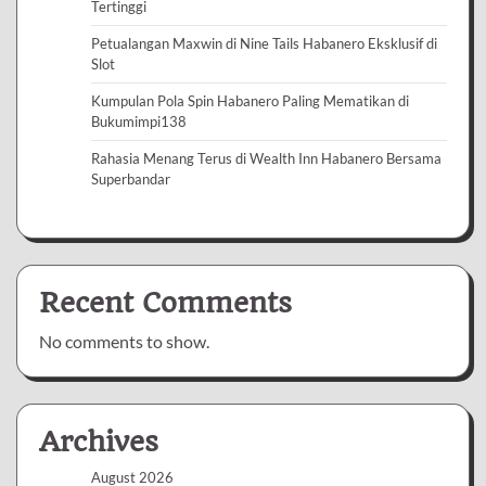
Tertinggi
Petualangan Maxwin di Nine Tails Habanero Eksklusif di
Slot
Kumpulan Pola Spin Habanero Paling Mematikan di
Bukumimpi138
Rahasia Menang Terus di Wealth Inn Habanero Bersama
Superbandar
Recent Comments
No comments to show.
Archives
August 2026