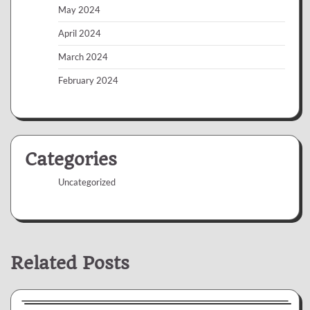
May 2024
April 2024
March 2024
February 2024
Categories
Uncategorized
Related Posts
Uncategorized