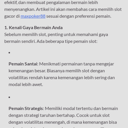
efektif, dan membuat pengalaman bermain lebih
menyenangkan. Artikel ini akan membahas cara memilih slot
gacor di
maxpoker88
sesuai dengan preferensi pemain.
1. Kenali Gaya Bermain Anda
Sebelum memilih slot, penting untuk memahami gaya
bermain sendiri. Ada beberapa tipe pemain slot:
Pemain Santai
: Menikmati permainan tanpa mengejar
kemenangan besar. Biasanya memilih slot dengan
volatilitas rendah karena kemenangan lebih sering dan
modal lebih awet.
Pemain Strategis
: Memiliki modal tertentu dan bermain
dengan strategi taruhan bertahap. Cocok untuk slot
dengan volatilitas menengah, di mana kemenangan bisa