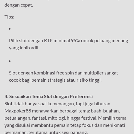
dengan cepat.
Tips:
Pilih slot dengan RTP minimal 95% untuk peluang menang
yang lebih adil.
Slot dengan kombinasi free spin dan multiplier sangat
cocok bagi pemain strategis atau risiko tinggi.
4. Sesuaikan Tema Slot dengan Preferensi
Slot tidak hanya soal kemenangan, tapi juga hiburan.
Maxpoker88 menawarkan berbagai tema: buah-buahan,
petualangan, fantasi, mitologi, hingga festival. Memilih tema
yang disukai membantu pemain tetap fokus dan menikmati
permainan, terutama untuk sesi panjang.