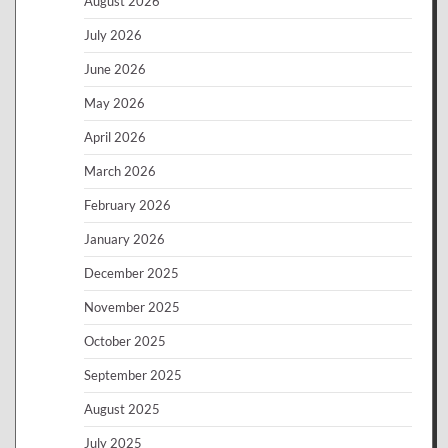
August 2026
July 2026
June 2026
May 2026
April 2026
March 2026
February 2026
January 2026
December 2025
November 2025
October 2025
September 2025
August 2025
July 2025