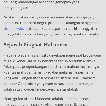
peluang kemenangan besar dan gameplay yang
menyenangkan.
Artikel ini akan mengulas secara mendalam apa saja yang
membuat Habanero begitu populer di kalangan penggemar
slot maxwin
, mulai dari kualitas permainan, fitur unggulan,
hingga faktor-faktor lain yang mendukung reputasi mereka.
Sejarah Singkat Habanero
Habanero adalah salah satu developer game asal Eropa yang
mulai dikenal luas sejak beberapa tahun terakhir. Mereka
fokus pada pengembangan slot dan permainan meja dengan
kualitas grafis yang memukau dan mekanisme permainan
yang adil. Dengan lisensi resmi dan sistem RNG (Random
Number Generator) yang transparan, Habanero menjadi
salah satu provider terpercaya di pasar global.
Keunggulan utama Habanero adalah kemampuannya
menggabungkan estetika visual yang menarik dengan