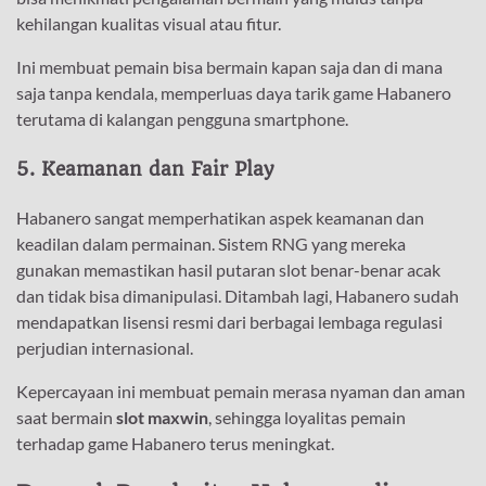
kehilangan kualitas visual atau fitur.
Ini membuat pemain bisa bermain kapan saja dan di mana
saja tanpa kendala, memperluas daya tarik game Habanero
terutama di kalangan pengguna smartphone.
5. Keamanan dan Fair Play
Habanero sangat memperhatikan aspek keamanan dan
keadilan dalam permainan. Sistem RNG yang mereka
gunakan memastikan hasil putaran slot benar-benar acak
dan tidak bisa dimanipulasi. Ditambah lagi, Habanero sudah
mendapatkan lisensi resmi dari berbagai lembaga regulasi
perjudian internasional.
Kepercayaan ini membuat pemain merasa nyaman dan aman
saat bermain
slot maxwin
, sehingga loyalitas pemain
terhadap game Habanero terus meningkat.