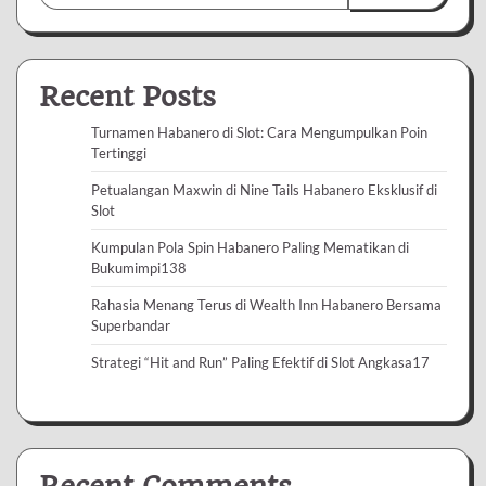
Recent Posts
Turnamen Habanero di Slot: Cara Mengumpulkan Poin
Tertinggi
Petualangan Maxwin di Nine Tails Habanero Eksklusif di
Slot
Kumpulan Pola Spin Habanero Paling Mematikan di
Bukumimpi138
Rahasia Menang Terus di Wealth Inn Habanero Bersama
Superbandar
Strategi “Hit and Run” Paling Efektif di Slot Angkasa17