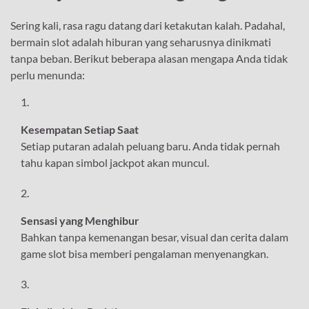
Sering kali, rasa ragu datang dari ketakutan kalah. Padahal,
bermain slot adalah hiburan yang seharusnya dinikmati
tanpa beban. Berikut beberapa alasan mengapa Anda tidak
perlu menunda:
Kesempatan Setiap Saat
Setiap putaran adalah peluang baru. Anda tidak pernah
tahu kapan simbol jackpot akan muncul.
Sensasi yang Menghibur
Bahkan tanpa kemenangan besar, visual dan cerita dalam
game slot bisa memberi pengalaman menyenangkan.