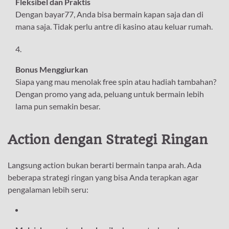
Fleksibel dan Praktis
Dengan bayar77, Anda bisa bermain kapan saja dan di
mana saja. Tidak perlu antre di kasino atau keluar rumah.
Bonus Menggiurkan
Siapa yang mau menolak free spin atau hadiah tambahan?
Dengan promo yang ada, peluang untuk bermain lebih
lama pun semakin besar.
Action dengan Strategi Ringan
Langsung action bukan berarti bermain tanpa arah. Ada
beberapa strategi ringan yang bisa Anda terapkan agar
pengalaman lebih seru: