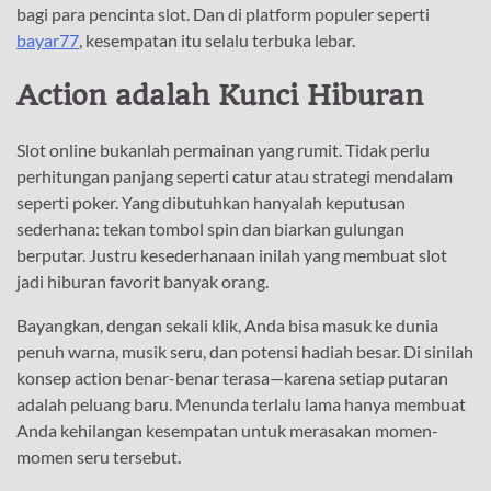
bagi para pencinta slot. Dan di platform populer seperti
bayar77
, kesempatan itu selalu terbuka lebar.
Action adalah Kunci Hiburan
Slot online bukanlah permainan yang rumit. Tidak perlu
perhitungan panjang seperti catur atau strategi mendalam
seperti poker. Yang dibutuhkan hanyalah keputusan
sederhana: tekan tombol spin dan biarkan gulungan
berputar. Justru kesederhanaan inilah yang membuat slot
jadi hiburan favorit banyak orang.
Bayangkan, dengan sekali klik, Anda bisa masuk ke dunia
penuh warna, musik seru, dan potensi hadiah besar. Di sinilah
konsep action benar-benar terasa—karena setiap putaran
adalah peluang baru. Menunda terlalu lama hanya membuat
Anda kehilangan kesempatan untuk merasakan momen-
momen seru tersebut.