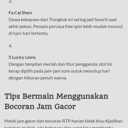
Fa Cai Shen
Dewa kekayaan dari Tiongkok ini sering jadi favorit saat
akhir pekan. Pemain percaya free spin lebih mudah muncul
di hari-hari tertentu.
5 Lucky Lions
Dengan tampilan meriah dan fitur pengganda, slot ini
kerap dipilih pada jam-jam sore untuk menutup hari
dengan hiburan penuh warna.
Tips Bermain Menggunakan
Bocoran Jam Gacor
Meski jam gacor dan bocoran RTP harian tidak bisa dijadikan
patokan mutlak, ada beberapa tips yang bisa membantu