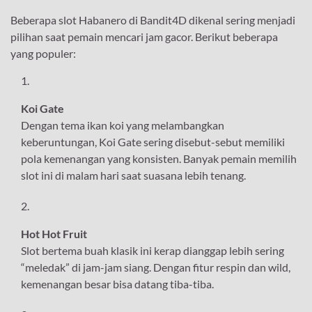
Beberapa slot Habanero di Bandit4D dikenal sering menjadi
pilihan saat pemain mencari jam gacor. Berikut beberapa
yang populer:
Koi Gate
Dengan tema ikan koi yang melambangkan
keberuntungan, Koi Gate sering disebut-sebut memiliki
pola kemenangan yang konsisten. Banyak pemain memilih
slot ini di malam hari saat suasana lebih tenang.
Hot Hot Fruit
Slot bertema buah klasik ini kerap dianggap lebih sering
“meledak” di jam-jam siang. Dengan fitur respin dan wild,
kemenangan besar bisa datang tiba-tiba.