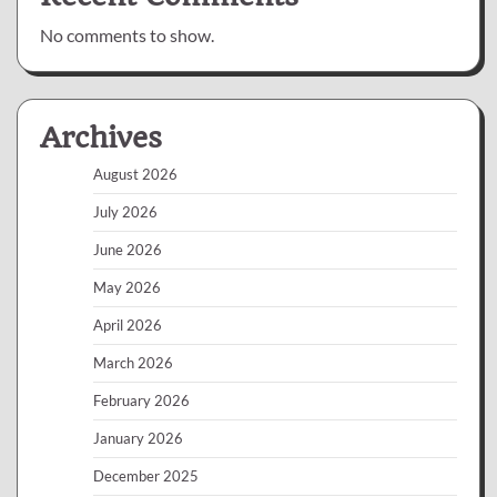
No comments to show.
Archives
August 2026
July 2026
June 2026
May 2026
April 2026
March 2026
February 2026
January 2026
December 2025