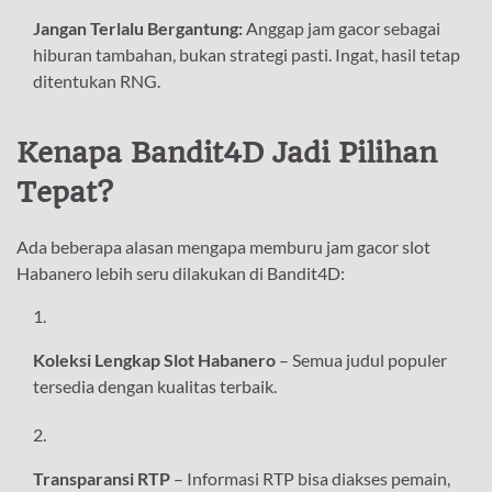
Jangan Terlalu Bergantung:
Anggap jam gacor sebagai
hiburan tambahan, bukan strategi pasti. Ingat, hasil tetap
ditentukan RNG.
Kenapa Bandit4D Jadi Pilihan
Tepat?
Ada beberapa alasan mengapa memburu jam gacor slot
Habanero lebih seru dilakukan di Bandit4D:
Koleksi Lengkap Slot Habanero
– Semua judul populer
tersedia dengan kualitas terbaik.
Transparansi RTP
– Informasi RTP bisa diakses pemain,