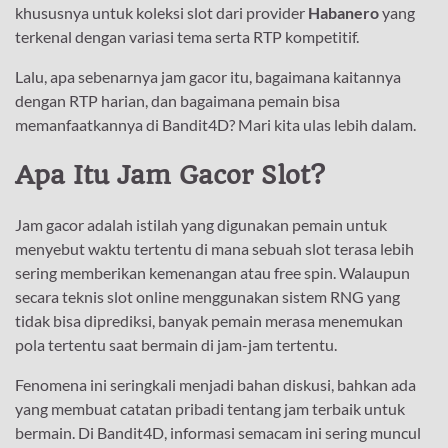
khususnya untuk koleksi slot dari provider
Habanero
yang
terkenal dengan variasi tema serta RTP kompetitif.
Lalu, apa sebenarnya jam gacor itu, bagaimana kaitannya
dengan RTP harian, dan bagaimana pemain bisa
memanfaatkannya di Bandit4D? Mari kita ulas lebih dalam.
Apa Itu Jam Gacor Slot?
Jam gacor adalah istilah yang digunakan pemain untuk
menyebut waktu tertentu di mana sebuah slot terasa lebih
sering memberikan kemenangan atau free spin. Walaupun
secara teknis slot online menggunakan sistem RNG yang
tidak bisa diprediksi, banyak pemain merasa menemukan
pola tertentu saat bermain di jam-jam tertentu.
Fenomena ini seringkali menjadi bahan diskusi, bahkan ada
yang membuat catatan pribadi tentang jam terbaik untuk
bermain. Di Bandit4D, informasi semacam ini sering muncul