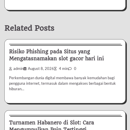
Related Posts
Uncategorized
Risiko Phishing pada Situs yang
Mengatasnamakan slot gacor hari ini
admin
August 8, 2026
4 min
0
Perkembangan dunia digital membawa banyak kemudahan bagi
pengguna internet, termasuk dalam mengakses berbagai bentuk
hiburan…
Uncategorized
Turnamen Habanero di Slot: Cara
Mengumpulkan Poin Tertinggi