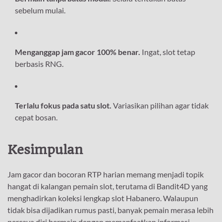
sebelum mulai.
Menganggap jam gacor 100% benar.
Ingat, slot tetap
berbasis RNG.
Terlalu fokus pada satu slot.
Variasikan pilihan agar tidak
cepat bosan.
Kesimpulan
Jam gacor dan bocoran RTP harian memang menjadi topik
hangat di kalangan pemain slot, terutama di Bandit4D yang
menghadirkan koleksi lengkap slot Habanero. Walaupun
tidak bisa dijadikan rumus pasti, banyak pemain merasa lebih
percaya diri bermain dengan memanfaatkan informasi