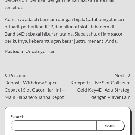
tersebut.
Kuncinya adalah bermain dengan bijak. Catat pengalaman
pribadi, perhatikan RTP, dan nikmati slot Habanero di
Bandit4D sebagai hiburan utama. Siapa tahu, di jam gacor
berikutnya, keberuntungan besar justru menanti Anda.
Posted in
Uncategorized
Post
Previous:
Next:
Deposit-Withdraw Super
Kompetisi Live Slot Coliseum
navigation
Cepat di Slot Gacor Hari Ini —
Gold Key4D: Adu Strategi
Main Habanero Tanpa Repot
dengan Player Lain
Search
Search