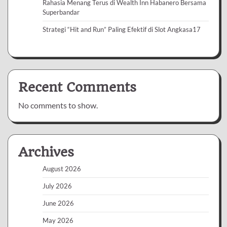
Rahasia Menang Terus di Wealth Inn Habanero Bersama
Superbandar
Strategi “Hit and Run” Paling Efektif di Slot Angkasa17
Recent Comments
No comments to show.
Archives
August 2026
July 2026
June 2026
May 2026