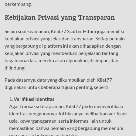
berkembang.
Kebijakan Privasi yang Transparan
Selain soal keamanan, Kilat77 Scatter Hitam juga memiliki
kebijakan privasi yang jelas dan transparan. Setiap pemain
yang bergabung di platform ini akan dihadapkan dengan
kebijakan privasi yang memberikan penjelasan tentang
bagaimana data mereka akan digunakan, disimpan, dan
dilindungi.
Pada dasarnya, data yang dikumpulkan oleh Kilat77
digunakan untuk beberapa tujuan penting, seperti:
Verifikasi Identitas
Agar transaksi tetap aman, Kilat77 perlu memverifikasi
identitas penggunanya. Ini biasanya melibatkan verifikasi
usia, kewarganegaraan, serta informasi lain untuk
memastikan bahwa pemain yang bergabung memenuhi
persyaratan hukum yang berlaku.