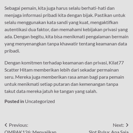
Sebagai pemain, kita juga harus selalu berhati-hati dan
menjaga informasi pribadi kita dengan bijak. Pastikan untuk
selalu menggunakan kata sandi yang kuat, mengaktifkan
autentikasi dua faktor, dan memahami kebijakan privasi yang
ada. Dengan begitu, kita bisa menikmati pengalaman bermain
yang menyenangkan tanpa khawatir tentang keamanan data
pribadi.
Dengan komitmen terhadap keamanan dan privasi, Kilat77
Scatter Hitam memberikan lebih dari sekadar permainan
seru. Mereka juga memberikan rasa aman bagi para pemain
untuk menikmati setiap putaran dan kemenangan tanpa
takut data mereka jatuh ke tangan yang salah.
Posted in
Uncategorized
Post
Previous:
Next:
OMBAK126: Menyajikan
Slot Pulsa: Apa Saja