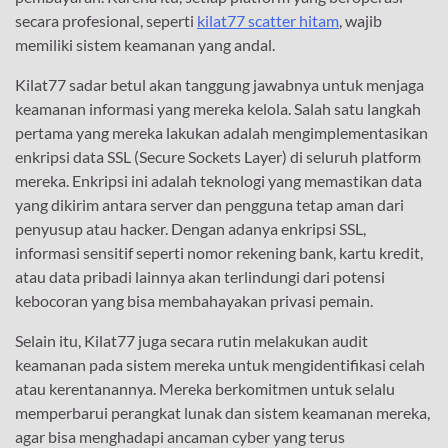
secara profesional, seperti
kilat77 scatter hitam
, wajib
memiliki sistem keamanan yang andal.
Kilat77 sadar betul akan tanggung jawabnya untuk menjaga
keamanan informasi yang mereka kelola. Salah satu langkah
pertama yang mereka lakukan adalah mengimplementasikan
enkripsi data SSL (Secure Sockets Layer) di seluruh platform
mereka. Enkripsi ini adalah teknologi yang memastikan data
yang dikirim antara server dan pengguna tetap aman dari
penyusup atau hacker. Dengan adanya enkripsi SSL,
informasi sensitif seperti nomor rekening bank, kartu kredit,
atau data pribadi lainnya akan terlindungi dari potensi
kebocoran yang bisa membahayakan privasi pemain.
Selain itu, Kilat77 juga secara rutin melakukan audit
keamanan pada sistem mereka untuk mengidentifikasi celah
atau kerentanannya. Mereka berkomitmen untuk selalu
memperbarui perangkat lunak dan sistem keamanan mereka,
agar bisa menghadapi ancaman cyber yang terus