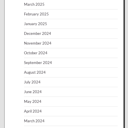
March 2025
February 2025
January 2025
December 2024
November 2024
October 2024
September 2024
August 2024
July 2024
June 2024
May 2024
April 2024
March 2024