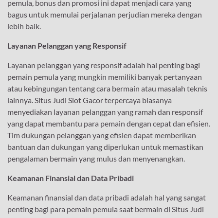
pemula, bonus dan promosi ini dapat menjadi cara yang
bagus untuk memulai perjalanan perjudian mereka dengan
lebih baik.
Layanan Pelanggan yang Responsif
Layanan pelanggan yang responsif adalah hal penting bagi
pemain pemula yang mungkin memiliki banyak pertanyaan
atau kebingungan tentang cara bermain atau masalah teknis
lainnya. Situs Judi Slot Gacor terpercaya biasanya
menyediakan layanan pelanggan yang ramah dan responsif
yang dapat membantu para pemain dengan cepat dan efisien.
Tim dukungan pelanggan yang efisien dapat memberikan
bantuan dan dukungan yang diperlukan untuk memastikan
pengalaman bermain yang mulus dan menyenangkan.
Keamanan Finansial dan Data Pribadi
Keamanan finansial dan data pribadi adalah hal yang sangat
penting bagi para pemain pemula saat bermain di Situs Judi