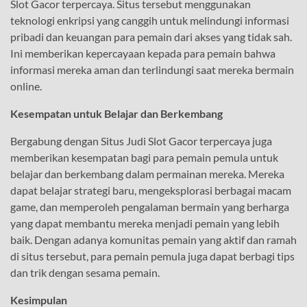
Slot Gacor terpercaya. Situs tersebut menggunakan
teknologi enkripsi yang canggih untuk melindungi informasi
pribadi dan keuangan para pemain dari akses yang tidak sah.
Ini memberikan kepercayaan kepada para pemain bahwa
informasi mereka aman dan terlindungi saat mereka bermain
online.
Kesempatan untuk Belajar dan Berkembang
Bergabung dengan Situs Judi Slot Gacor terpercaya juga
memberikan kesempatan bagi para pemain pemula untuk
belajar dan berkembang dalam permainan mereka. Mereka
dapat belajar strategi baru, mengeksplorasi berbagai macam
game, dan memperoleh pengalaman bermain yang berharga
yang dapat membantu mereka menjadi pemain yang lebih
baik. Dengan adanya komunitas pemain yang aktif dan ramah
di situs tersebut, para pemain pemula juga dapat berbagi tips
dan trik dengan sesama pemain.
Kesimpulan