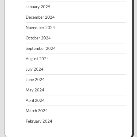
January 2025
December 2024
November 2024
October 2024
September 2024
August 2024
July 2024
June 2024
May 2024
April 2024
March 2024
February 2024