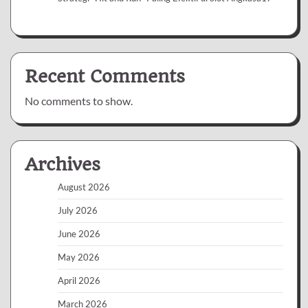
Recent Comments
No comments to show.
Archives
August 2026
July 2026
June 2026
May 2026
April 2026
March 2026