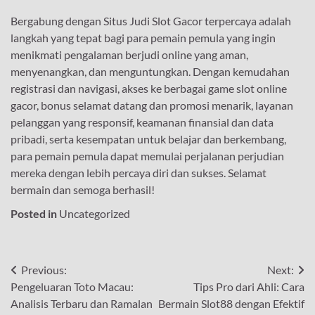
Bergabung dengan Situs Judi Slot Gacor terpercaya adalah
langkah yang tepat bagi para pemain pemula yang ingin
menikmati pengalaman berjudi online yang aman,
menyenangkan, dan menguntungkan. Dengan kemudahan
registrasi dan navigasi, akses ke berbagai game slot online
gacor, bonus selamat datang dan promosi menarik, layanan
pelanggan yang responsif, keamanan finansial dan data
pribadi, serta kesempatan untuk belajar dan berkembang,
para pemain pemula dapat memulai perjalanan perjudian
mereka dengan lebih percaya diri dan sukses. Selamat
bermain dan semoga berhasil!
Posted in
Uncategorized
Post
Previous:
Next:
Pengeluaran Toto Macau:
Tips Pro dari Ahli: Cara
navigation
Analisis Terbaru dan Ramalan
Bermain Slot88 dengan Efektif