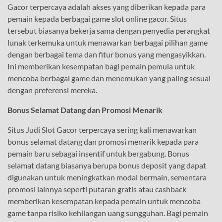
Gacor terpercaya adalah akses yang diberikan kepada para
pemain kepada berbagai game slot online gacor. Situs
tersebut biasanya bekerja sama dengan penyedia perangkat
lunak terkemuka untuk menawarkan berbagai pilihan game
dengan berbagai tema dan fitur bonus yang mengasyikkan.
Ini memberikan kesempatan bagi pemain pemula untuk
mencoba berbagai game dan menemukan yang paling sesuai
dengan preferensi mereka.
Bonus Selamat Datang dan Promosi Menarik
Situs Judi Slot Gacor terpercaya sering kali menawarkan
bonus selamat datang dan promosi menarik kepada para
pemain baru sebagai insentif untuk bergabung. Bonus
selamat datang biasanya berupa bonus deposit yang dapat
digunakan untuk meningkatkan modal bermain, sementara
promosi lainnya seperti putaran gratis atau cashback
memberikan kesempatan kepada pemain untuk mencoba
game tanpa risiko kehilangan uang sungguhan. Bagi pemain