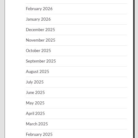
February 2026
January 2026
December 2025
November 2025
October 2025
September 2025
August 2025
July 2025
June 2025
May 2025
April 2025
March 2025
February 2025