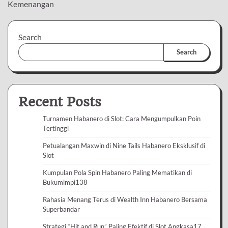
Kemenangan
Search
Search
Recent Posts
Turnamen Habanero di Slot: Cara Mengumpulkan Poin
Tertinggi
Petualangan Maxwin di Nine Tails Habanero Eksklusif di
Slot
Kumpulan Pola Spin Habanero Paling Mematikan di
Bukumimpi138
Rahasia Menang Terus di Wealth Inn Habanero Bersama
Superbandar
Strategi “Hit and Run” Paling Efektif di Slot Angkasa17