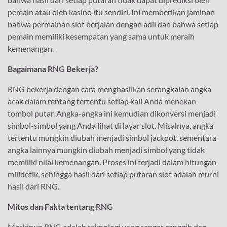
pemain atau oleh kasino itu sendiri. Ini memberikan jaminan
bahwa permainan slot berjalan dengan adil dan bahwa setiap
pemain memiliki kesempatan yang sama untuk meraih
kemenangan.
Bagaimana RNG Bekerja?
RNG bekerja dengan cara menghasilkan serangkaian angka
acak dalam rentang tertentu setiap kali Anda menekan
tombol putar. Angka-angka ini kemudian dikonversi menjadi
simbol-simbol yang Anda lihat di layar slot. Misalnya, angka
tertentu mungkin diubah menjadi simbol jackpot, sementara
angka lainnya mungkin diubah menjadi simbol yang tidak
memiliki nilai kemenangan. Proses ini terjadi dalam hitungan
milidetik, sehingga hasil dari setiap putaran slot adalah murni
hasil dari RNG.
Mitos dan Fakta tentang RNG
Meskipun RNG adalah teknologi yang sangat canggih dan