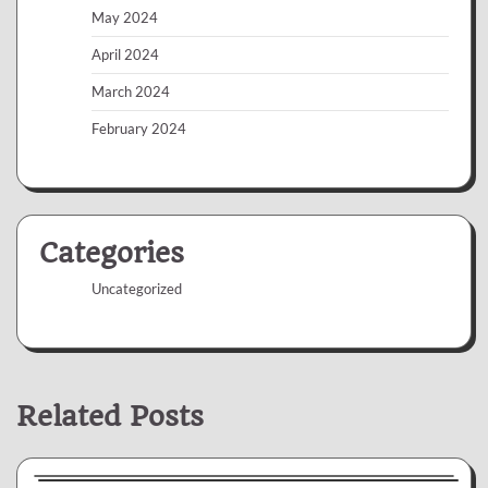
May 2024
April 2024
March 2024
February 2024
Categories
Uncategorized
Related Posts
Uncategorized