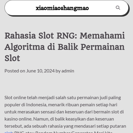
Skip
xiaomiaoshangmao
to
content
Rahasia Slot RNG: Memahami
Algoritma di Balik Permainan
Slot
Posted on
June 10, 2024
by
admin
Slot online telah menjadi salah satu permainan judi paling
populer di Indonesia, menarik ribuan pemain setiap hari
untuk merasakan sensasi dan keseruan dari bermain slot di
kasino online. Namun, di balik keasyikan dan keseruan
tersebut, ada sebuah rahasia yang mendasari setiap putaran
slot
: RNG atau Random Number Generator. Mari kita