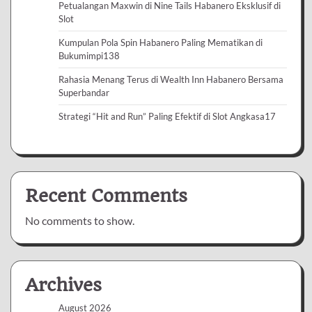
Petualangan Maxwin di Nine Tails Habanero Eksklusif di
Slot
Kumpulan Pola Spin Habanero Paling Mematikan di
Bukumimpi138
Rahasia Menang Terus di Wealth Inn Habanero Bersama
Superbandar
Strategi “Hit and Run” Paling Efektif di Slot Angkasa17
Recent Comments
No comments to show.
Archives
August 2026