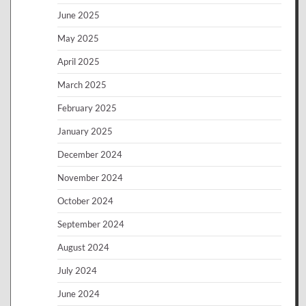
June 2025
May 2025
April 2025
March 2025
February 2025
January 2025
December 2024
November 2024
October 2024
September 2024
August 2024
July 2024
June 2024