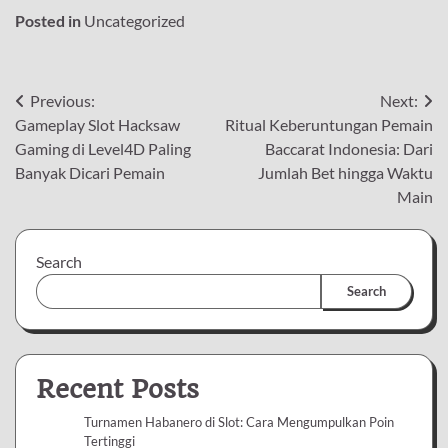
Posted in
Uncategorized
Post
Previous:
Next:
Gameplay Slot Hacksaw
Ritual Keberuntungan Pemain
navigation
Gaming di Level4D Paling
Baccarat Indonesia: Dari
Banyak Dicari Pemain
Jumlah Bet hingga Waktu
Main
Search
Search
Recent Posts
Turnamen Habanero di Slot: Cara Mengumpulkan Poin
Tertinggi