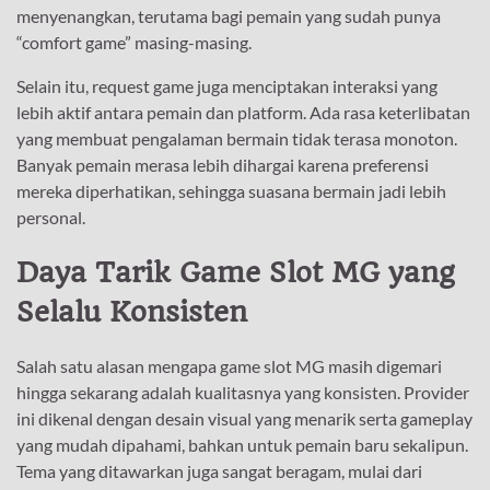
menyenangkan, terutama bagi pemain yang sudah punya
“comfort game” masing-masing.
Selain itu, request game juga menciptakan interaksi yang
lebih aktif antara pemain dan platform. Ada rasa keterlibatan
yang membuat pengalaman bermain tidak terasa monoton.
Banyak pemain merasa lebih dihargai karena preferensi
mereka diperhatikan, sehingga suasana bermain jadi lebih
personal.
Daya Tarik Game Slot MG yang
Selalu Konsisten
Salah satu alasan mengapa game slot MG masih digemari
hingga sekarang adalah kualitasnya yang konsisten. Provider
ini dikenal dengan desain visual yang menarik serta gameplay
yang mudah dipahami, bahkan untuk pemain baru sekalipun.
Tema yang ditawarkan juga sangat beragam, mulai dari