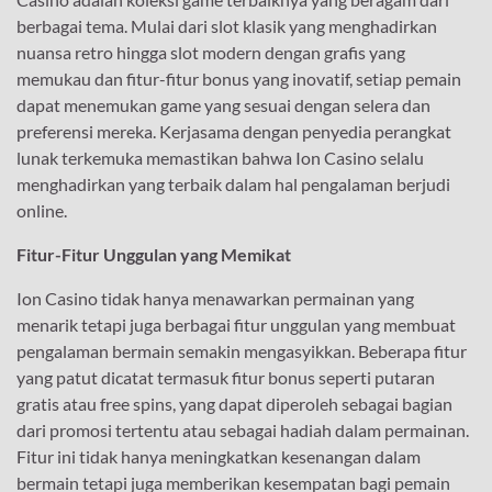
berbagai tema. Mulai dari slot klasik yang menghadirkan
nuansa retro hingga slot modern dengan grafis yang
memukau dan fitur-fitur bonus yang inovatif, setiap pemain
dapat menemukan game yang sesuai dengan selera dan
preferensi mereka. Kerjasama dengan penyedia perangkat
lunak terkemuka memastikan bahwa Ion Casino selalu
menghadirkan yang terbaik dalam hal pengalaman berjudi
online.
Fitur-Fitur Unggulan yang Memikat
Ion Casino tidak hanya menawarkan permainan yang
menarik tetapi juga berbagai fitur unggulan yang membuat
pengalaman bermain semakin mengasyikkan. Beberapa fitur
yang patut dicatat termasuk fitur bonus seperti putaran
gratis atau free spins, yang dapat diperoleh sebagai bagian
dari promosi tertentu atau sebagai hadiah dalam permainan.
Fitur ini tidak hanya meningkatkan kesenangan dalam
bermain tetapi juga memberikan kesempatan bagi pemain