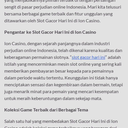
sengit di pasar perjudian online Indonesia. Mari kita telusuri
bersama berbagai game terbaik dan fitur unggulan yang
ditawarkan oleh Slot Gacor Hari Ini di Ion Casino.
Pengantar ke Slot Gacor Hari Ini di Ion Casino
Ion Casino, dengan sejarah panjangnya dalam industri
perjudian online Indonesia, telah dikenal karena kualitas dan
keberagaman permainan slotnya. “
slot gacor hari ini
” adalah
istilah yang mencerminkan mesin slot online yang sering kali
memberikan pembayaran besar kepada para pemainnya
dalam periode waktu tertentu. Keunggulan ini tidak hanya
menciptakan sensasi dan kegembiraan dalam bermain, tetapi
juga menarik minat para pemain yang mencari kesempatan
untuk meraih keberuntungan dalam sekejap mata.
Koleksi Game Terbaik dari Berbagai Tema
Salah satu hal yang membedakan Slot Gacor Hari Ini di Ion
Casino adalah koleksi game terbaiknya yang beragam dari