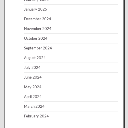
January 2025
December 2024
November 2024
October 2024
September 2024
August 2024
July 2024
June 2024
May 2024
April 2024
March 2024
February 2024