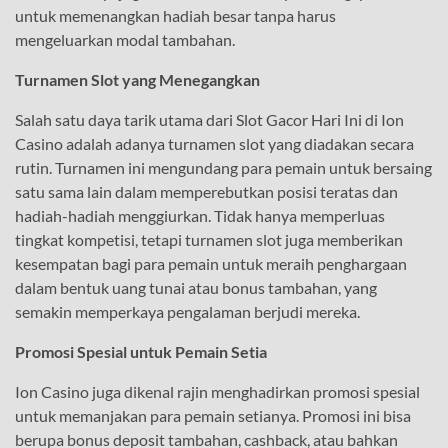
untuk memenangkan hadiah besar tanpa harus
mengeluarkan modal tambahan.
Turnamen Slot yang Menegangkan
Salah satu daya tarik utama dari Slot Gacor Hari Ini di Ion
Casino adalah adanya turnamen slot yang diadakan secara
rutin. Turnamen ini mengundang para pemain untuk bersaing
satu sama lain dalam memperebutkan posisi teratas dan
hadiah-hadiah menggiurkan. Tidak hanya memperluas
tingkat kompetisi, tetapi turnamen slot juga memberikan
kesempatan bagi para pemain untuk meraih penghargaan
dalam bentuk uang tunai atau bonus tambahan, yang
semakin memperkaya pengalaman berjudi mereka.
Promosi Spesial untuk Pemain Setia
Ion Casino juga dikenal rajin menghadirkan promosi spesial
untuk memanjakan para pemain setianya. Promosi ini bisa
berupa bonus deposit tambahan, cashback, atau bahkan