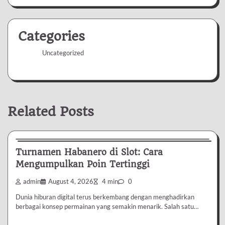
Categories
Uncategorized
Related Posts
Uncategorized
Turnamen Habanero di Slot: Cara
Mengumpulkan Poin Tertinggi
admin
August 4, 2026
4 min
0
Dunia hiburan digital terus berkembang dengan menghadirkan
berbagai konsep permainan yang semakin menarik. Salah satu…