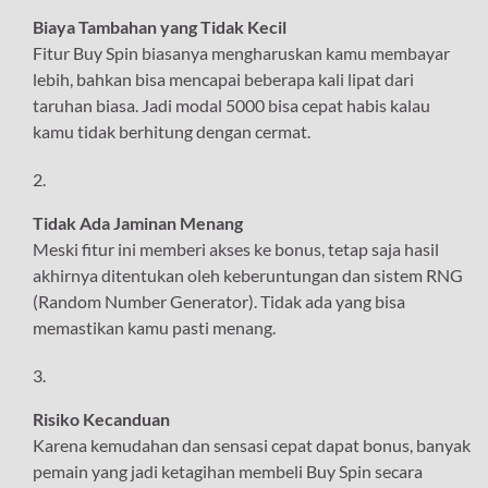
Biaya Tambahan yang Tidak Kecil
Fitur Buy Spin biasanya mengharuskan kamu membayar
lebih, bahkan bisa mencapai beberapa kali lipat dari
taruhan biasa. Jadi modal 5000 bisa cepat habis kalau
kamu tidak berhitung dengan cermat.
Tidak Ada Jaminan Menang
Meski fitur ini memberi akses ke bonus, tetap saja hasil
akhirnya ditentukan oleh keberuntungan dan sistem RNG
(Random Number Generator). Tidak ada yang bisa
memastikan kamu pasti menang.
Risiko Kecanduan
Karena kemudahan dan sensasi cepat dapat bonus, banyak
pemain yang jadi ketagihan membeli Buy Spin secara