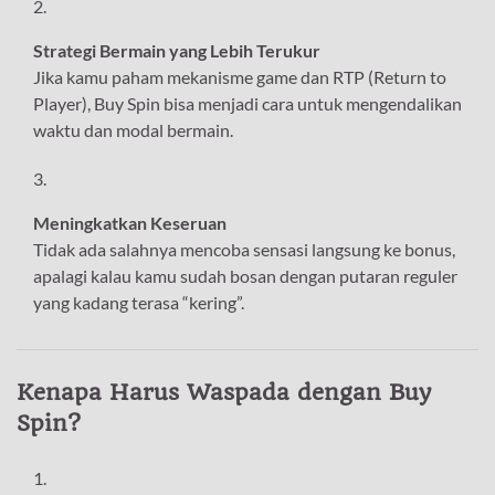
Strategi Bermain yang Lebih Terukur
Jika kamu paham mekanisme game dan RTP (Return to
Player), Buy Spin bisa menjadi cara untuk mengendalikan
waktu dan modal bermain.
Meningkatkan Keseruan
Tidak ada salahnya mencoba sensasi langsung ke bonus,
apalagi kalau kamu sudah bosan dengan putaran reguler
yang kadang terasa “kering”.
Kenapa Harus Waspada dengan Buy
Spin?