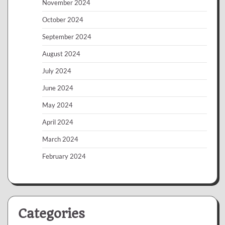
November 2024
October 2024
September 2024
August 2024
July 2024
June 2024
May 2024
April 2024
March 2024
February 2024
Categories