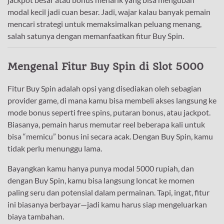
modal kecil jadi cuan besar. Jadi, wajar kalau banyak pemain
mencari strategi untuk memaksimalkan peluang menang,
salah satunya dengan memanfaatkan fitur Buy Spin.
Mengenal Fitur Buy Spin di Slot 5000
Fitur Buy Spin adalah opsi yang disediakan oleh sebagian
provider game, di mana kamu bisa membeli akses langsung ke
mode bonus seperti free spins, putaran bonus, atau jackpot.
Biasanya, pemain harus memutar reel beberapa kali untuk
bisa “memicu” bonus ini secara acak. Dengan Buy Spin, kamu
tidak perlu menunggu lama.
Bayangkan kamu hanya punya modal 5000 rupiah, dan
dengan Buy Spin, kamu bisa langsung loncat ke momen
paling seru dan potensial dalam permainan. Tapi, ingat, fitur
ini biasanya berbayar—jadi kamu harus siap mengeluarkan
biaya tambahan.