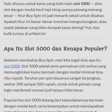
Nah, khusus untuk kamu yang hobi main
slot 5000
— alias
slot dengan modal kecil tapi tetap punya peluang menang
besar — fitur Buy Spin ini jadi menarik sekali untuk dibahas.
Apakah fitur ini benar-benar investasi menguntungkan, atau
malah jebakan yang bikin dompet kamu kering? Yuk, kita
kulik tuntas di artikel ini!
Apa Itu Slot 5000 dan Kenapa Populer?
Sebelum membahas Buy Spin, mari kita ingat dulu apa itu
slot 5000
. Slot 5000 adalah jenis permainan slot online yang
memungkinkan kamu bermain dengan modal minimal lima
ribu rupiah. Taruhan per spin biasanya sangat terjangkau,
sekitar 200 sampai 500 rupiah, cocok untuk pemain yang
ingin menikmati sensasi judi tanpa risiko besar.
Popularitas slot 5000 datang dari kemudahannya bermain
dengan modal kecil, serta kesempatan untuk mendapatkan
jackpot besar atau bonus menarik yang bisa mengubah