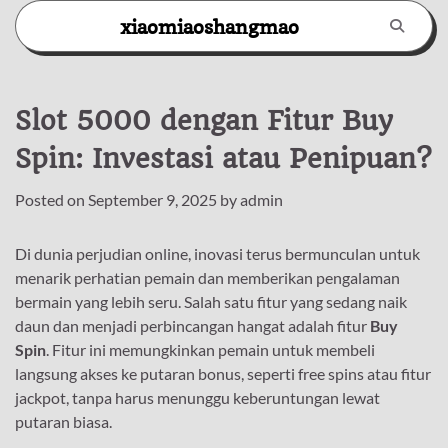
Skip
xiaomiaoshangmao
to
content
Slot 5000 dengan Fitur Buy
Spin: Investasi atau Penipuan?
Posted on
September 9, 2025
by
admin
Di dunia perjudian online, inovasi terus bermunculan untuk
menarik perhatian pemain dan memberikan pengalaman
bermain yang lebih seru. Salah satu fitur yang sedang naik
daun dan menjadi perbincangan hangat adalah fitur
Buy
Spin
. Fitur ini memungkinkan pemain untuk membeli
langsung akses ke putaran bonus, seperti free spins atau fitur
jackpot, tanpa harus menunggu keberuntungan lewat
putaran biasa.