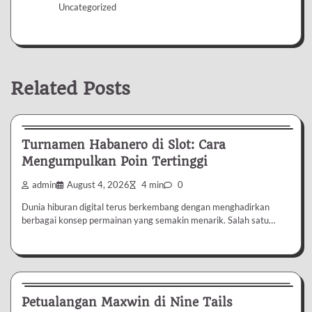
Uncategorized
Related Posts
Uncategorized
Turnamen Habanero di Slot: Cara
Mengumpulkan Poin Tertinggi
admin
August 4, 2026
4 min
0
Dunia hiburan digital terus berkembang dengan menghadirkan
berbagai konsep permainan yang semakin menarik. Salah satu…
Uncategorized
Petualangan Maxwin di Nine Tails