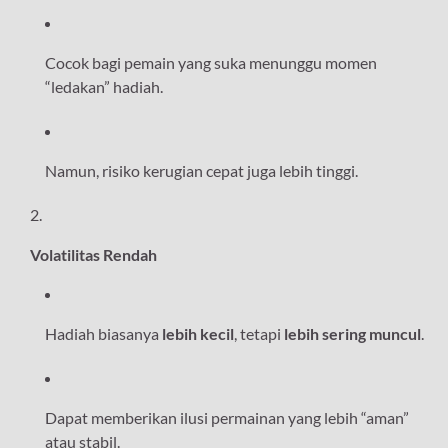
Cocok bagi pemain yang suka menunggu momen
“ledakan” hadiah.
Namun, risiko kerugian cepat juga lebih tinggi.
Volatilitas Rendah
Hadiah biasanya
lebih kecil
, tetapi
lebih sering muncul
.
Dapat memberikan ilusi permainan yang lebih “aman”
atau stabil.