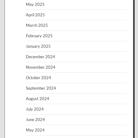
May 2025
April 2025
March 2025
February 2025
January 2025
December 2024
November 2024
October 2024
September 2024
August 2024
July 2024
June 2024
May 2024