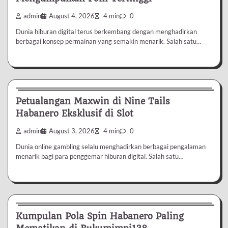
admin
August 4, 2026
4 min
0
Dunia hiburan digital terus berkembang dengan menghadirkan
berbagai konsep permainan yang semakin menarik. Salah satu…
Uncategorized
Petualangan Maxwin di Nine Tails
Habanero Eksklusif di Slot
admin
August 3, 2026
4 min
0
Dunia online gambling selalu menghadirkan berbagai pengalaman
menarik bagi para penggemar hiburan digital. Salah satu…
Uncategorized
Kumpulan Pola Spin Habanero Paling