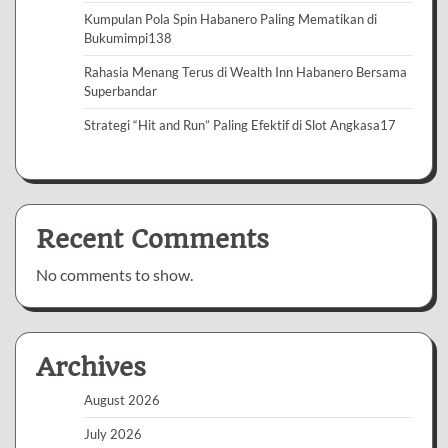
Kumpulan Pola Spin Habanero Paling Mematikan di
Bukumimpi138
Rahasia Menang Terus di Wealth Inn Habanero Bersama
Superbandar
Strategi “Hit and Run” Paling Efektif di Slot Angkasa17
Recent Comments
No comments to show.
Archives
August 2026
July 2026