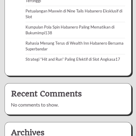
Tertinggi
Petualangan Maxwin di Nine Tails Habanero Eksklusif di
Slot
Kumpulan Pola Spin Habanero Paling Mematikan di
Bukumimpi138
Rahasia Menang Terus di Wealth Inn Habanero Bersama
Superbandar
Strategi “Hit and Run” Paling Efektif di Slot Angkasa17
Recent Comments
No comments to show.
Archives