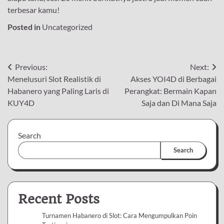
terbesar kamu!
Posted in
Uncategorized
Post
Previous:
Next:
Menelusuri Slot Realistik di
Akses YOI4D di Berbagai
navigation
Habanero yang Paling Laris di
Perangkat: Bermain Kapan
KUY4D
Saja dan Di Mana Saja
Search
Search
Recent Posts
Turnamen Habanero di Slot: Cara Mengumpulkan Poin