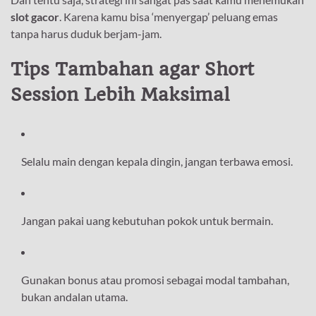
slot gacor
. Karena kamu bisa ‘menyergap’ peluang emas
tanpa harus duduk berjam-jam.
Tips Tambahan agar Short
Session Lebih Maksimal
Selalu main dengan kepala dingin, jangan terbawa emosi.
Jangan pakai uang kebutuhan pokok untuk bermain.
Gunakan bonus atau promosi sebagai modal tambahan,
bukan andalan utama.