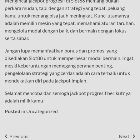
Mengincar jackpot progresif di Slot88 memang bukan
perkara mudah, tapi dengan strategi yang tepat, peluang
kamu untuk menang bisa jauh meningkat. Kunci utamanya
adalah memilih mesin yang tepat, memahami aturan taruhan,
mengelola modal dengan baik, dan bermain dengan fokus
serta sabar.
Jangan lupa memanfaatkan bonus dan promosi yang
disediakan Slot88 untuk memperbesar modal bermain. Ingat,
meski keberuntungan memegang peranan penting,
pengelolaan strategi yang cerdas adalah cara terbaik untuk
mendekatkan diri pada jackpot impian.
Selamat mencoba dan semoga jackpot progresif berikutnya
adalah milik kamu!
Posted in
Uncategorized
Post
Previous:
Next: