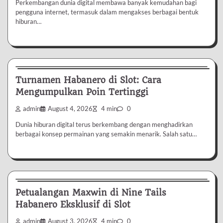
Perkembangan dunia digital membawa banyak kemudahan bagi
pengguna internet, termasuk dalam mengakses berbagai bentuk
hiburan…
Uncategorized
Turnamen Habanero di Slot: Cara
Mengumpulkan Poin Tertinggi
admin
August 4, 2026
4 min
0
Dunia hiburan digital terus berkembang dengan menghadirkan
berbagai konsep permainan yang semakin menarik. Salah satu…
Uncategorized
Petualangan Maxwin di Nine Tails
Habanero Eksklusif di Slot
admin
August 3, 2026
4 min
0