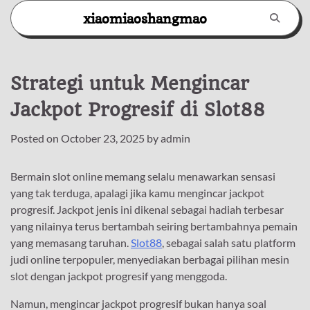
Skip
xiaomiaoshangmao
to
content
Strategi untuk Mengincar
Jackpot Progresif di Slot88
Posted on
October 23, 2025
by
admin
Bermain slot online memang selalu menawarkan sensasi
yang tak terduga, apalagi jika kamu mengincar jackpot
progresif. Jackpot jenis ini dikenal sebagai hadiah terbesar
yang nilainya terus bertambah seiring bertambahnya pemain
yang memasang taruhan.
Slot88
, sebagai salah satu platform
judi online terpopuler, menyediakan berbagai pilihan mesin
slot dengan jackpot progresif yang menggoda.
Namun, mengincar jackpot progresif bukan hanya soal