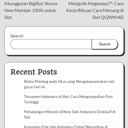
Keunggulan BigSlot: Bonus
Mengulik Megaways™: Cara
navigation
New Member 100% untuk
Kerja Ribuan Cara Menang di
Slot
Slot QQWIN4D
Search
Search
Recent Posts
Risiko Phishing pada Situs yang Mengatasnamakan slot
gacor hari ini
Turnamen Habanero di Slot: Cara Mengumpulkan Poin
Tertinggi
Petualangan Maxwin di Nine Tails Habanero Eksklusif di
Slot
Kumpulan Pola Spin Habanero Paling Mematikan di