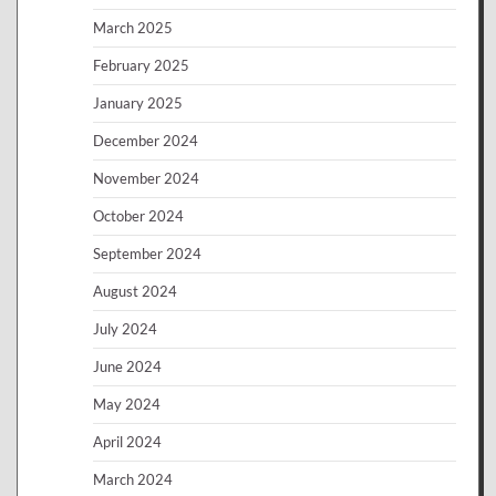
March 2025
February 2025
January 2025
December 2024
November 2024
October 2024
September 2024
August 2024
July 2024
June 2024
May 2024
April 2024
March 2024