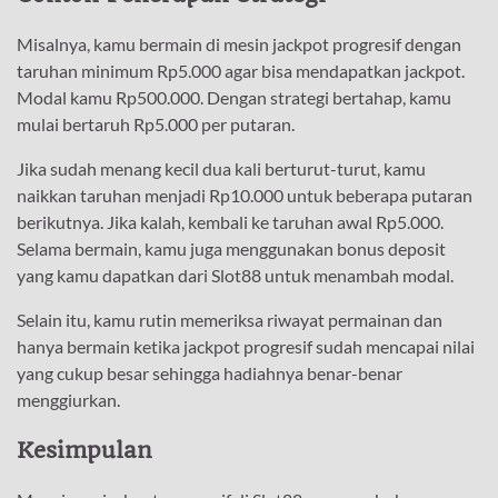
Misalnya, kamu bermain di mesin jackpot progresif dengan
taruhan minimum Rp5.000 agar bisa mendapatkan jackpot.
Modal kamu Rp500.000. Dengan strategi bertahap, kamu
mulai bertaruh Rp5.000 per putaran.
Jika sudah menang kecil dua kali berturut-turut, kamu
naikkan taruhan menjadi Rp10.000 untuk beberapa putaran
berikutnya. Jika kalah, kembali ke taruhan awal Rp5.000.
Selama bermain, kamu juga menggunakan bonus deposit
yang kamu dapatkan dari Slot88 untuk menambah modal.
Selain itu, kamu rutin memeriksa riwayat permainan dan
hanya bermain ketika jackpot progresif sudah mencapai nilai
yang cukup besar sehingga hadiahnya benar-benar
menggiurkan.
Kesimpulan