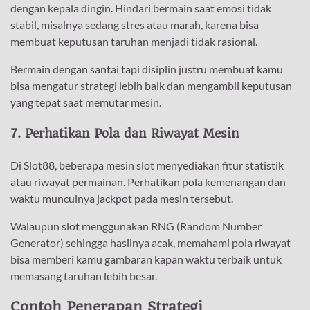
dengan kepala dingin. Hindari bermain saat emosi tidak
stabil, misalnya sedang stres atau marah, karena bisa
membuat keputusan taruhan menjadi tidak rasional.
Bermain dengan santai tapi disiplin justru membuat kamu
bisa mengatur strategi lebih baik dan mengambil keputusan
yang tepat saat memutar mesin.
7. Perhatikan Pola dan Riwayat Mesin
Di Slot88, beberapa mesin slot menyediakan fitur statistik
atau riwayat permainan. Perhatikan pola kemenangan dan
waktu munculnya jackpot pada mesin tersebut.
Walaupun slot menggunakan RNG (Random Number
Generator) sehingga hasilnya acak, memahami pola riwayat
bisa memberi kamu gambaran kapan waktu terbaik untuk
memasang taruhan lebih besar.
Contoh Penerapan Strategi