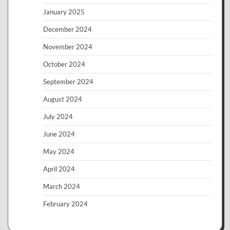
January 2025
December 2024
November 2024
October 2024
September 2024
August 2024
July 2024
June 2024
May 2024
April 2024
March 2024
February 2024