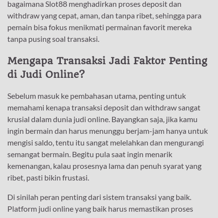
bagaimana Slot88 menghadirkan proses deposit dan
withdraw yang cepat, aman, dan tanpa ribet, sehingga para
pemain bisa fokus menikmati permainan favorit mereka
tanpa pusing soal transaksi.
Mengapa Transaksi Jadi Faktor Penting
di Judi Online?
Sebelum masuk ke pembahasan utama, penting untuk
memahami kenapa transaksi deposit dan withdraw sangat
krusial dalam dunia judi online. Bayangkan saja, jika kamu
ingin bermain dan harus menunggu berjam-jam hanya untuk
mengisi saldo, tentu itu sangat melelahkan dan mengurangi
semangat bermain. Begitu pula saat ingin menarik
kemenangan, kalau prosesnya lama dan penuh syarat yang
ribet, pasti bikin frustasi.
Di sinilah peran penting dari sistem transaksi yang baik.
Platform judi online yang baik harus memastikan proses