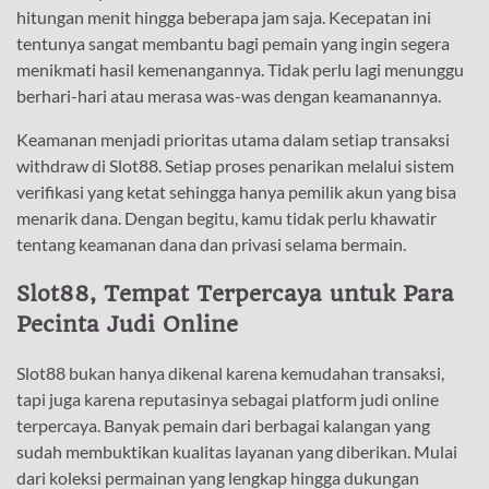
hitungan menit hingga beberapa jam saja. Kecepatan ini
tentunya sangat membantu bagi pemain yang ingin segera
menikmati hasil kemenangannya. Tidak perlu lagi menunggu
berhari-hari atau merasa was-was dengan keamanannya.
Keamanan menjadi prioritas utama dalam setiap transaksi
withdraw di Slot88. Setiap proses penarikan melalui sistem
verifikasi yang ketat sehingga hanya pemilik akun yang bisa
menarik dana. Dengan begitu, kamu tidak perlu khawatir
tentang keamanan dana dan privasi selama bermain.
Slot88, Tempat Terpercaya untuk Para
Pecinta Judi Online
Slot88 bukan hanya dikenal karena kemudahan transaksi,
tapi juga karena reputasinya sebagai platform judi online
terpercaya. Banyak pemain dari berbagai kalangan yang
sudah membuktikan kualitas layanan yang diberikan. Mulai
dari koleksi permainan yang lengkap hingga dukungan