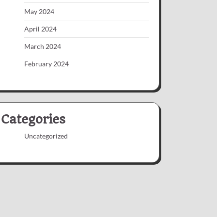
May 2024
April 2024
March 2024
February 2024
Categories
Uncategorized