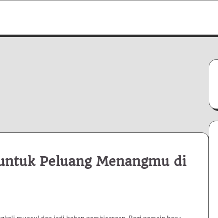
untuk Peluang Menangmu di
ingkali muncul dan jadi bahan pembicaraan. Bagi pemain baru