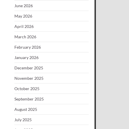
June 2026
May 2026
April 2026
March 2026
February 2026
January 2026
December 2025
November 2025
October 2025
September 2025
August 2025
July 2025