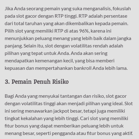
Jika Anda seorang pemain yang suka menganalisis, fokuslah
pada slot gacor dengan RTP tinggi. RTP adalah persentase
dari total taruhan yang akan dikembalikan kepada pemain.
Pilih slot yang memiliki RTP di atas 96%, karena ini
menunjukkan peluang menang yang lebih baik dalam jangka
panjang. Selain itu, slot dengan volatilitas rendah adalah
pilihan yang tepat untuk Anda. Anda akan sering
mendapatkan kemenangan kecil, yang bisa memberi
kepuasan dan mempertahankan bankroll Anda lebih lama.
3. Pemain Penuh Risiko
Bagi Anda yang menyukai tantangan dan risiko, slot gacor
dengan volatilitas tinggi akan menjadi pilihan yang ideal. Slot
ini sering menawarkan jackpot besar, tetapi juga memiliki
tingkat kekalahan yang lebih tinggi. Cari slot yang memiliki
fitur bonus yang dapat memberikan peluang lebih untuk
menang besar, seperti pengganda atau fitur bonus yang aktif.