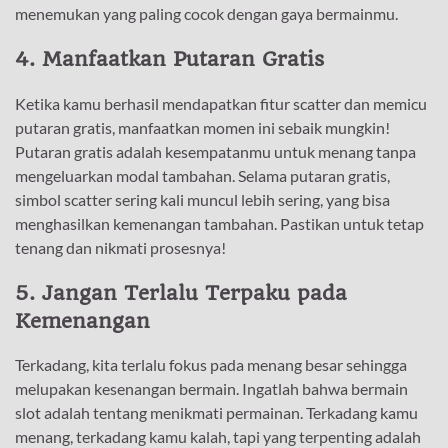
menemukan yang paling cocok dengan gaya bermainmu.
4. Manfaatkan Putaran Gratis
Ketika kamu berhasil mendapatkan fitur scatter dan memicu
putaran gratis, manfaatkan momen ini sebaik mungkin!
Putaran gratis adalah kesempatanmu untuk menang tanpa
mengeluarkan modal tambahan. Selama putaran gratis,
simbol scatter sering kali muncul lebih sering, yang bisa
menghasilkan kemenangan tambahan. Pastikan untuk tetap
tenang dan nikmati prosesnya!
5. Jangan Terlalu Terpaku pada
Kemenangan
Terkadang, kita terlalu fokus pada menang besar sehingga
melupakan kesenangan bermain. Ingatlah bahwa bermain
slot adalah tentang menikmati permainan. Terkadang kamu
menang, terkadang kamu kalah, tapi yang terpenting adalah