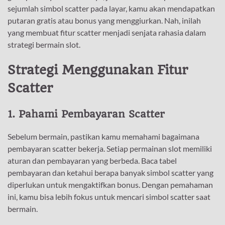
sejumlah simbol scatter pada layar, kamu akan mendapatkan
putaran gratis atau bonus yang menggiurkan. Nah, inilah
yang membuat fitur scatter menjadi senjata rahasia dalam
strategi bermain slot.
Strategi Menggunakan Fitur
Scatter
1. Pahami Pembayaran Scatter
Sebelum bermain, pastikan kamu memahami bagaimana
pembayaran scatter bekerja. Setiap permainan slot memiliki
aturan dan pembayaran yang berbeda. Baca tabel
pembayaran dan ketahui berapa banyak simbol scatter yang
diperlukan untuk mengaktifkan bonus. Dengan pemahaman
ini, kamu bisa lebih fokus untuk mencari simbol scatter saat
bermain.