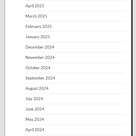
April 2025
March 2025
February 2025
January 2025
December 2024
November 2024
October 2024
September 2024
August 2024
July 2024
June 2024
May 2024
April 2024