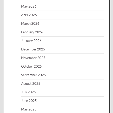
May 2026
April 2026
March 2026
February 2026
January 2026
December 2025
November 2025
October 2025
September 2025
August 2025
July 2025
June 2025
May 2025