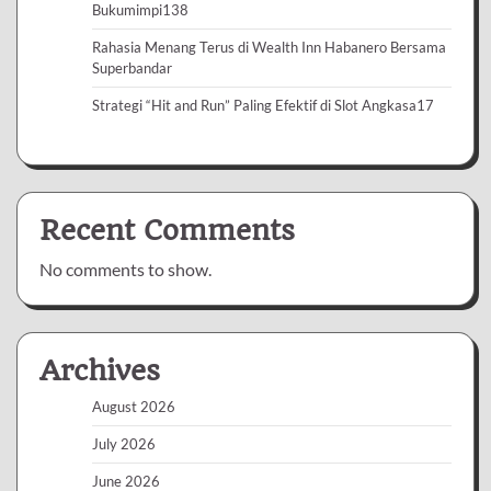
Bukumimpi138
Rahasia Menang Terus di Wealth Inn Habanero Bersama
Superbandar
Strategi “Hit and Run” Paling Efektif di Slot Angkasa17
Recent Comments
No comments to show.
Archives
August 2026
July 2026
June 2026